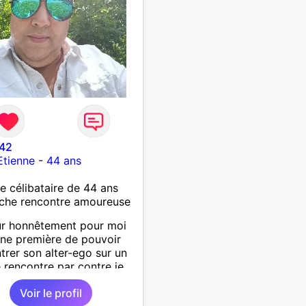
42
Etienne
-
44 ans
célibataire de 44 ans
che rencontre amoureuse
ur honnêtement pour moi
une première de pouvoir
trer son alter-ego sur un
e rencontre par contre je
inamique entreprenant
Voir le profil
ctueux audacieuse