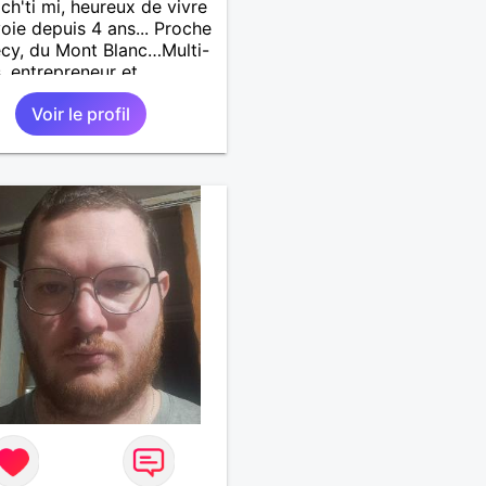
ch'ti mi, heureux de vivre
oie depuis 4 ans... Proche
cy, du Mont Blanc…Multi-
, entrepreneur et
le au Fort de Lestal
Voir le profil
 Marthod (Alt. 800m)…
t "fabuleux" !…Enquêtes
me trouveras !