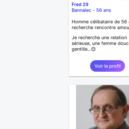
Fred 29
Bannalec
-
56 ans
Homme célibataire de 56 
recherche rencontre amo
Je recherche une relation
sérieuse, une femme douc
gentille...😊
Voir le profil