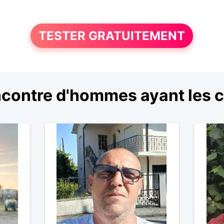
TESTER GRATUITEMENT
contre d'hommes ayant les 