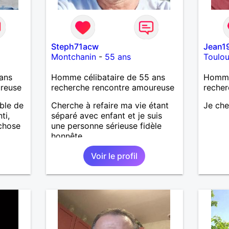
Steph71acw
Jean1
Montchanin
-
55 ans
Toulo
ans
Homme célibataire de 55 ans
Homme
ureuse
recherche rencontre amoureuse
recher
ble de
Cherche à refaire ma vie étant
Je ch
ti,
séparé avec enfant et je suis
 chose
une personne sérieuse fidèle
honnête
Voir le profil