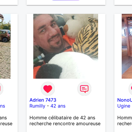
attent
et j' a
les pa
amour 
Adrien 7473
NonoU
ns
Rumilly
-
42 ans
Ugine
ans
Homme célibataire de 42 ans
Homme 
ureuse
recherche rencontre amoureuse
recher