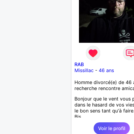
RAB
Missillac
-
46 ans
Homme divorcé(e) de 46 
recherche rencontre amic
Bonjour que le vent vous 
dans le hasard de vos vie
le bon sens tant qu'à faire.
Bis.
Voir le profil