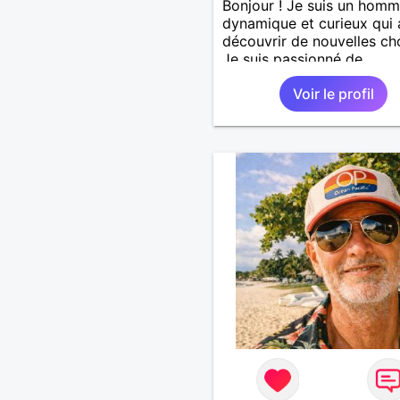
Bonjour ! Je suis un hom
dynamique et curieux qui
découvrir de nouvelles ch
Je suis passionné de
sport,musique douce,ball
Voir le profil
autres J'adore passer du
avec mes proches et part
des moments inoubliables