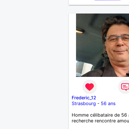
moments authentiques et 
personnes au grand cœur 
Très câlin et affectueux, j
les petits moments de te
et les calinous réguliers 
solitude finit parfois par p
alors si tu es en Nouvelle-
Calédonie et que tu crois
à un amour vrai, prenons l
temps de discuter… et lai
l’avenir nous guider 🌹
Frederic_12
Strasbourg
-
56 ans
Homme célibataire de 56 
recherche rencontre amo