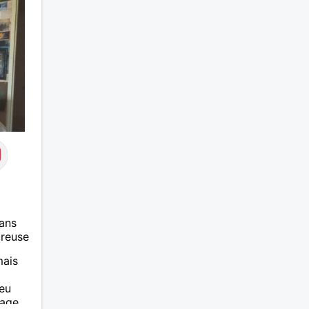
ans
ureuse
mais
eu
 age