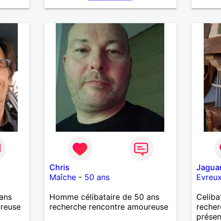
les
partag
🌊🌿
une pe
’adore
.
ndresse
❤️ La
eser,
 encore
e
ssons
Chris
Jagua
Maîche
-
50 ans
Evreu
ans
Homme célibataire de 50 ans
Celiba
ureuse
recherche rencontre amoureuse
reche
présen