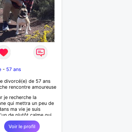
e
-
57 ans
 divorcé(e) de 57 ans
che rencontre amoureuse
r je recherche la
ne qui mettra un peu de
 dans ma vie je suis
'un de plutôt calme qui
es choses simples sans
Voir le profil
de tête, simplement