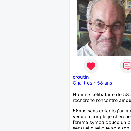
croutin
Chartres
-
58 ans
Homme célibataire de 58 
recherche rencontre amo
56ans sans enfants j'ai ja
vécu en couple je cherche
femme sympa douce un p
sensuel quel que sois son