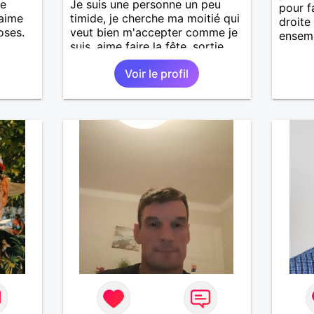
me
Je suis une personne un peu
pour f
 aime
timide, je cherche ma moitié qui
droite 
oses.
veut bien m'accepter comme je
ensemb
suis, aime faire la fête, sortie
ade et
entre amis et plein d'autre
Voir le profil
 temps
choses .
ager
.