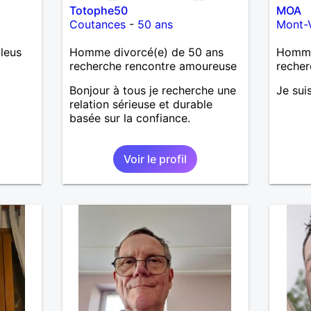
Totophe50
MOA
Coutances
-
50 ans
Mont-
leus
Homme divorcé(e) de 50 ans
Homme 
recherche rencontre amoureuse
recher
Bonjour à tous je recherche une
Je sui
relation sérieuse et durable
basée sur la confiance.
Voir le profil