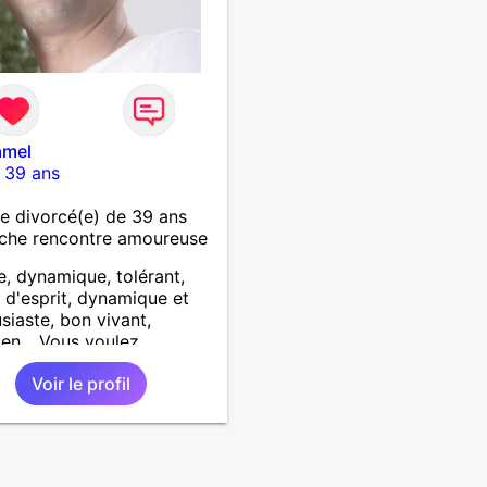
amel
-
39 ans
 divorcé(e) de 39 ans
che rencontre amoureuse
e, dynamique, tolérant,
 d'esprit, dynamique et
siaste, bon vivant,
ien... Vous voulez
tre mes défauts ?
Voir le profil
z-moi :)