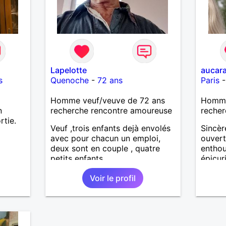
Lapelotte
aucar
s
Quenoche
-
72 ans
Paris
Homme veuf/veuve de 72 ans
Homme
n
recherche rencontre amoureuse
recher
rtie.
Veuf ,trois enfants dejà envolés
Sincèr
avec pour chacun un emploi,
ouvert
deux sont en couple , quatre
enthou
petits enfants.
épicur
connaî
Voir le profil
Ecrive