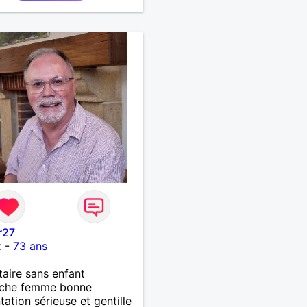
er de belles choses avec
rsonne qui me ressemble
r27
x
-
73 ans
taire sans enfant
rche femme bonne
tation sérieuse et gentille