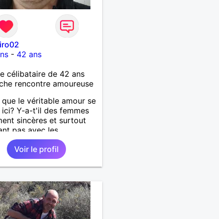
iro02
ons
-
42 ans
célibataire de 42 ans
che rencontre amoureuse
 que le véritable amour se
 ici? Y-a-t'il des femmes
ment sincères et surtout
ant pas avec les
ments des hommes? Etant
Voir le profil
mme protecteur et
illant, je veux continuer
oire et pouvoir enfin
 la petite famille que je
temps. Faux profil,
euse et autres joyeuseté
 votre chemin, vous ne
ressez pas du tout!