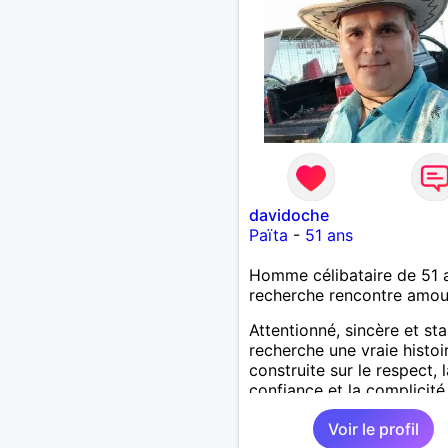
davidoche
Païta
-
51 ans
Homme célibataire de 51 
recherche rencontre amo
Attentionné, sincère et sta
recherche une vraie histoi
construite sur le respect, l
confiance et la complicité
J’aime les choses simples 
Voir le profil
vie : la nature, la mer, les