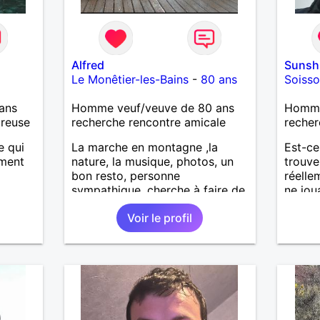
Alfred
Sunsh
Le Monêtier-les-Bains
-
80 ans
Soiss
ans
Homme veuf/veuve de 80 ans
Homme 
ureuse
recherche rencontre amicale
recher
e qui
La marche en montagne ,la
Est-ce
oment
nature, la musique, photos, un
trouve
bon resto, personne
réelle
sympathique, cherche à faire de
ne jou
nouvelles connaissances .
senti
Voir le profil
un ho
bienve
d'y cr
former
désir 
profit
passer
m'inté