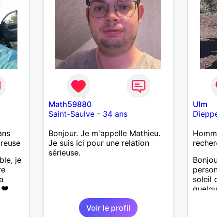
Math59880
Ulm
Saint-Saulve
-
34 ans
Diepp
ans
Bonjour. Je m'appelle Mathieu.
Homme
ureuse
Je suis ici pour une relation
recher
sérieuse.
ble, je
Bonjou
re
person
a
soleil
 ❤️
quelqu
de la
aime l
Voir le profil
prise 