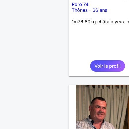
Roro 74
Thônes
-
66 ans
1m76 80kg châtain yeux b
Voir le profil