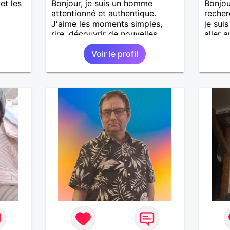
 et les
Bonjour, je suis un homme
Bonjou
attentionné et authentique.
recher
J'aime les moments simples,
je suis
rire, découvrir de nouvelles
aller a
choses et passer du temps avec
Voir le profil
les personnes qui comptent. Je
recherche une relation sérieuse,
basée sur le respect, la
confiance et la complicité. Au
plaisir de faire connaissance.