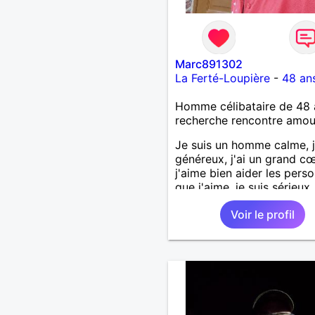
Marc891302
La Ferté-Loupière
-
48 an
Homme célibataire de 48 
recherche rencontre amo
Je suis un homme calme, j
généreux, j'ai un grand cœ
j'aime bien aider les pers
que j'aime, je suis sérieux,
sincère, je suis honnête, j
Voir le profil
pas qu'on joue avec moi e
j'aime pas les mensonges.
cherche une relation amo
et sérieuse.