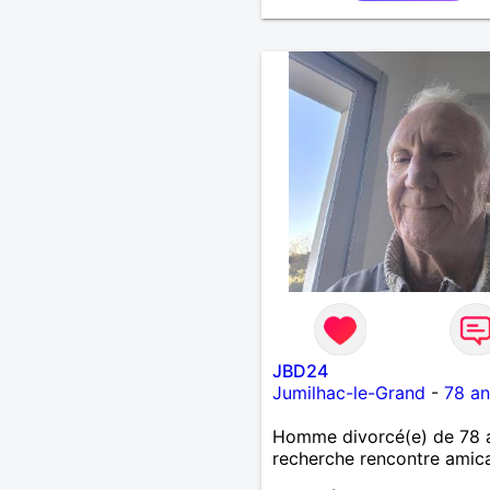
JBD24
Jumilhac-le-Grand
-
78 an
Homme divorcé(e) de 78 
recherche rencontre amic