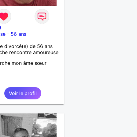
9
use
-
56 ans
 divorcé(e) de 56 ans
che rencontre amoureuse
erche mon âme sœur
Voir le profil