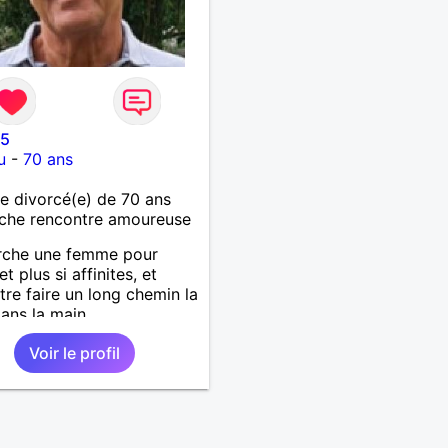
45
u
-
70 ans
 divorcé(e) de 70 ans
che rencontre amoureuse
rche une femme pour
et plus si affinites, et
tre faire un long chemin la
ans la main...
Voir le profil