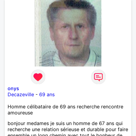
naturellement ,sans fards ,ni excès A vous de jouer
Mesdames 😉
onys
Decazeville
-
69 ans
Homme célibataire de 69 ans recherche rencontre
amoureuse
bonjour medames je suis un homme de 67 ans qui
recherche une relation sérieuse et durable pour faire
ensemble un long chemin avec tout le bonheur de