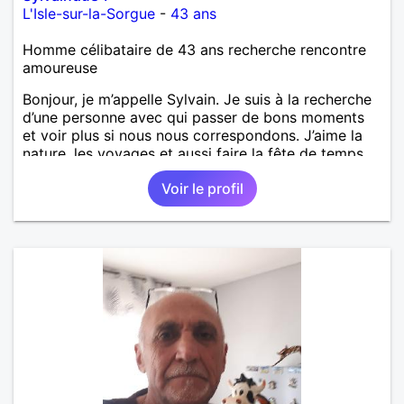
L'Isle-sur-la-Sorgue
-
43 ans
Homme célibataire de 43 ans recherche rencontre
amoureuse
Bonjour, je m’appelle Sylvain. Je suis à la recherche
d’une personne avec qui passer de bons moments
et voir plus si nous nous correspondons. J’aime la
nature, les voyages et aussi faire la fête de temps
en temps ;-)Je suis papa d’un petit garçon de 7 ans
Voir le profil
dont je m’occupe en garde alternée. J’aime à peu
près tous les styles de musique. (Oui je suis pas
trop fan de Jul). Je fais du sport pour garder la
forme et plutôt agréable à regarder. (Enfin je le
pense en tout cas 😂)