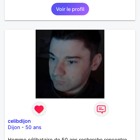
Voir le profil
celibdijon
Dijon
-
50 ans
Homme célibataire de 50 ans recherche rencontre