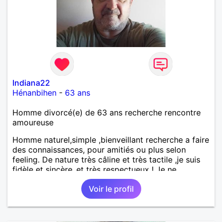
Indiana22
Hénanbihen
-
63 ans
Homme divorcé(e) de 63 ans recherche rencontre
amoureuse
Homme naturel,simple ,bienveillant recherche a faire
des connaissances, pour amitiés ou plus selon
feeling. De nature très câline et très tactile ,je suis
fidèle et sincère.,et très respectueux ! Je ne
supporte pas le mensonge.Rien ne vaut une vraie
Voir le profil
rencontre,pour échanger en toute simplicité,j'ai du
mal à prolonger des échanges virtuels Je suis plutôt
attiré par des femmes ayant la cinquantaine ,belles
dans leurs têtes et dans leurs corps. Féminines