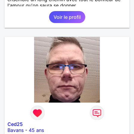
l'amour qu'on saura se donner.
Voir le profil
Ced25
Bavans
-
45 ans