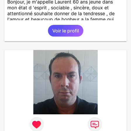
Bonjour, je m'appelle Laurent 60 ans jeune dans
mon état d 'esprit , sociable , sincère, doux et
attentionné souhaite donner de la tendresse , de
l'amour et beaucoup de bonheur a la femme qui
souhaitera partager ma vie . Bientôt en retraite a la
Voir le profil
fin de l 'année et libre de toute contrainte. Digne de
confiance à la femme qui voudras m 'en accorder
en toute sincérité. Pour le reste venez me découvrir
par un échange.