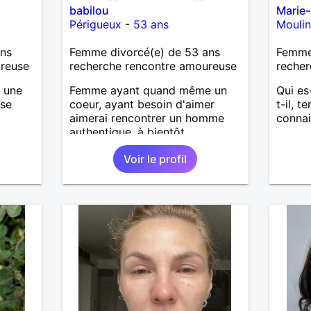
babilou
Marie-
Périgueux
-
53 ans
Moulin
ans
Femme divorcé(e) de 53 ans
Femme 
ureuse
recherche rencontre amoureuse
recher
r une
Femme ayant quand même un
Qui es
use
coeur, ayant besoin d'aimer
t-il, t
aimerai rencontrer un homme
connai
authentique, à bientôt.
Voir le profil