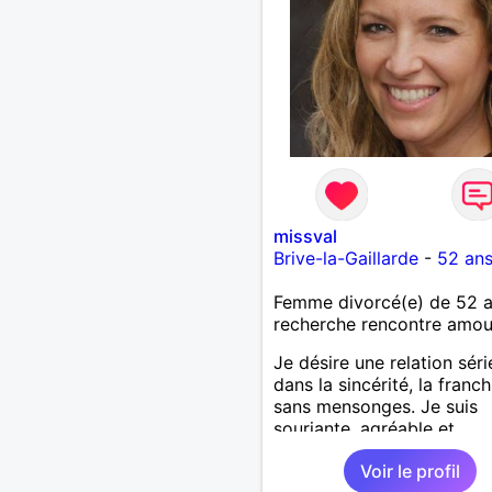
missval
Brive-la-Gaillarde
-
52 an
Femme divorcé(e) de 52 
recherche rencontre amo
Je désire une relation sér
dans la sincérité, la franch
sans mensonges. Je suis
souriante, agréable et
respectueuse tout en dési
Voir le profil
passer de bons moments 