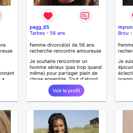
pegg_65
myro
Tarbes
-
56 ans
Brou
ans
Femme divorcé(e) de 56 ans
Femme
ureuse
recherche rencontre amoureuse
recher
Je souhaite rencontrer un
Je sui
homme sérieux (pas trop quand
épicur
tonnant
même) pour partager plein de
éclecti
e a
chose ensemble. Tout d'abord
pragm
franc,
apprenons à nous connaitre et si
passio
Voir le profil
ueux...
l'étincelle se déclenche, alors
des m
pourquoi pas !