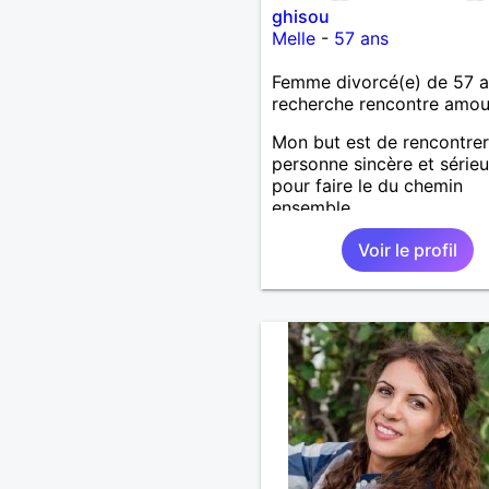
ghisou
Melle
-
57 ans
Femme divorcé(e) de 57 
recherche rencontre amo
Mon but est de rencontre
personne sincère et série
pour faire le du chemin
ensemble.
Voir le profil