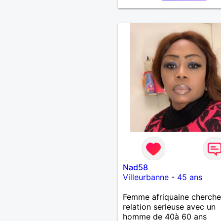
complicité avec un homm
voulant aller dans la mêm
direction que moi.
Nad58
Villeurbanne
-
45 ans
Femme afriquaine cherche
relation serieuse avec un
homme de 40à 60 ans