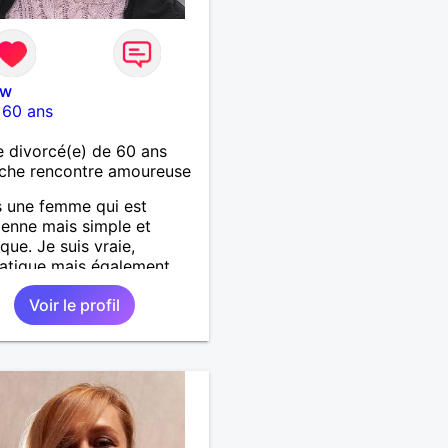
nw
-
60 ans
 divorcé(e) de 60 ans
che rencontre amoureuse
s une femme qui est
ienne mais simple et
que. Je suis vraie,
atique mais également
nnée, j'ai envie de vivre
Voir le profil
oments à deux.