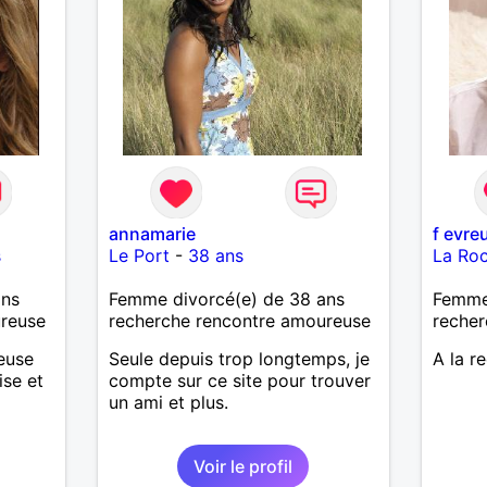
annamarie
f evre
s
Le Port
-
38 ans
La Ro
ans
Femme divorcé(e) de 38 ans
Femme
ureuse
recherche rencontre amoureuse
recher
ieuse
Seule depuis trop longtemps, je
A la r
ise et
compte sur ce site pour trouver
un ami et plus.
rant
Voir le profil
de