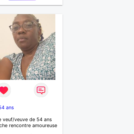
54 ans
 veuf/veuve de 54 ans
che rencontre amoureuse