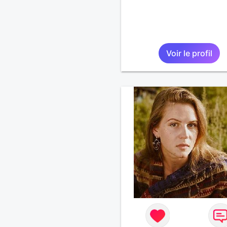
Voir le profil