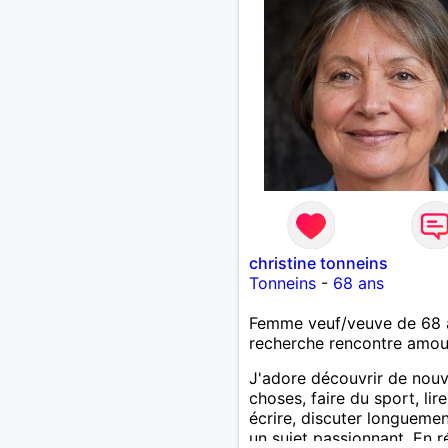
christine tonneins
Tonneins
-
68 ans
Femme veuf/veuve de 68 
recherche rencontre amo
J'adore découvrir de nouv
choses, faire du sport, lire
écrire, discuter longuemen
un sujet passionnant. En 