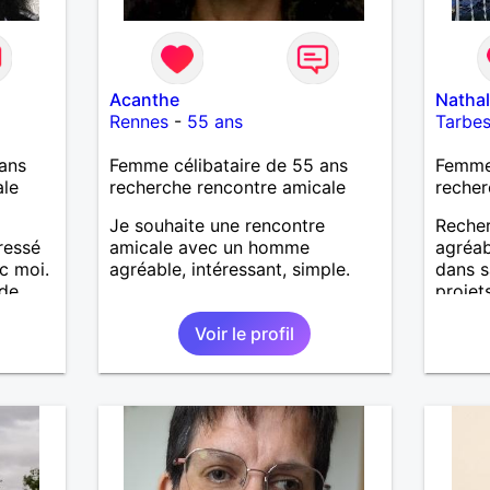
Acanthe
Nathal
Rennes
-
55 ans
Tarbe
ans
Femme célibataire de 55 ans
Femme 
ale
recherche rencontre amicale
recher
Je souhaite une rencontre
Reche
éressé
amicale avec un homme
agréab
c moi.
agréable, intéressant, simple.
dans s
 de
projet
relati
Voir le profil
confia