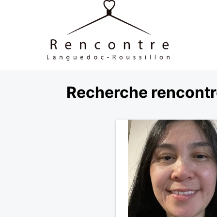
Recherche rencontre