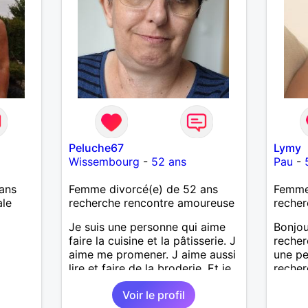
Peluche67
Lymy
Wissembourg
-
52 ans
Pau
-
ans
Femme divorcé(e) de 52 ans
Femme
ale
recherche rencontre amoureuse
recher
Je suis une personne qui aime
Bonjou
faire la cuisine et la pâtisserie. J
recher
aime me promener. J aime aussi
une pe
lire et faire de la broderie. Et je
recher
suis malade depuis ma
Car je
Voir le profil
naissance.
nouvel