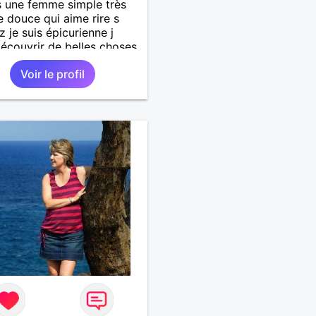
s une femme simple très
le douce qui aime rire s
 je suis épicurienne j
écouvrir de belles choses
ves
Voir le profil