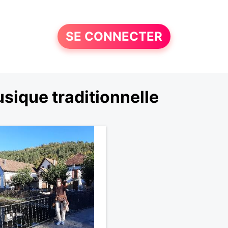
SE CONNECTER
sique traditionnelle