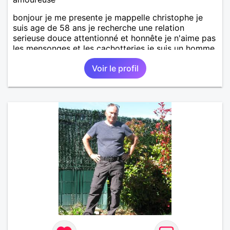
bonjour je me presente je mappelle christophe je
suis age de 58 ans je recherche une relation
serieuse douce attentionné et honnête je n'aime pas
les mensonges et les cachotteries je suis un homme
sensible doux câlin et franc. PS je n'habite pas à
Voir le profil
Marseille mes fans de l'équipe de l'OM je suis du
département de la Nièvre 58