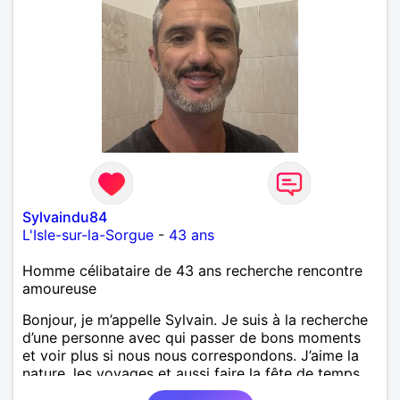
bienveillant, empathique, attentionné, honnête,
respectueux, doux de caractère et compréhensif : je
laisse « glisser » beaucoup de choses. Mais ne vous
m’éprenez pas Mesdames, si une personne que
j’aime me trahit une fois, il n’y aura pas de seconde
chance et je l’effacerai à « vitam eternam ».
Néanmoins, je suis un tout petit peu maniaque ainsi
qu’impatient. J’essaye de faire des efforts. Rien de
bien dramatique ! Du moins je le pense……Je suis un
homme facile à vivre. À vous si vous le souhaitez,
d’apprendre à me connaître davantage. J’en serai
ravi….A très bientôt je l’espère.
Sylvaindu84
L'Isle-sur-la-Sorgue
-
43 ans
Homme célibataire de 43 ans recherche rencontre
amoureuse
Bonjour, je m’appelle Sylvain. Je suis à la recherche
d’une personne avec qui passer de bons moments
et voir plus si nous nous correspondons. J’aime la
nature, les voyages et aussi faire la fête de temps
en temps ;-)Je suis papa d’un petit garçon de 7 ans