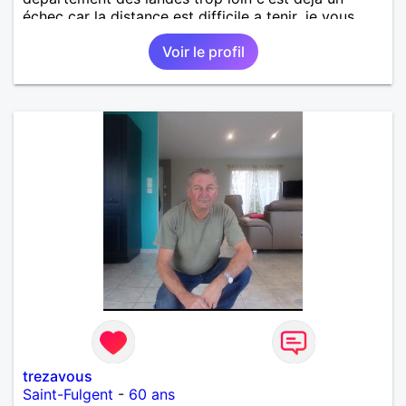
échec car la distance est difficile a tenir ,je vous
remercie par avance bonne journée ,
Voir le profil
trezavous
Saint-Fulgent
-
60 ans