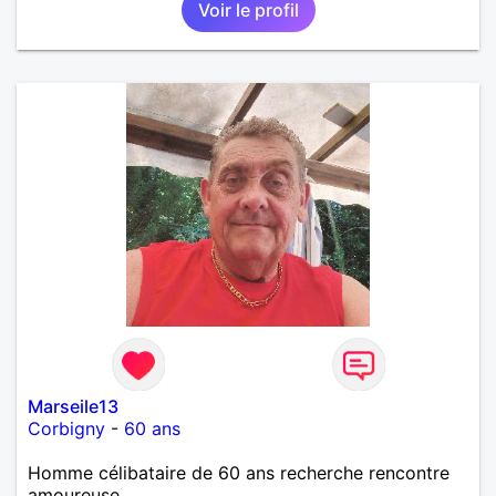
Voir le profil
dont je m’occupe en garde alternée. J’aime à peu
près tous les styles de musique. (Oui je suis pas
trop fan de Jul). Je fais du sport pour garder la
forme et plutôt agréable à regarder. (Enfin je le
pense en tout cas 😂)
Marseile13
Corbigny
-
60 ans
Homme célibataire de 60 ans recherche rencontre
amoureuse