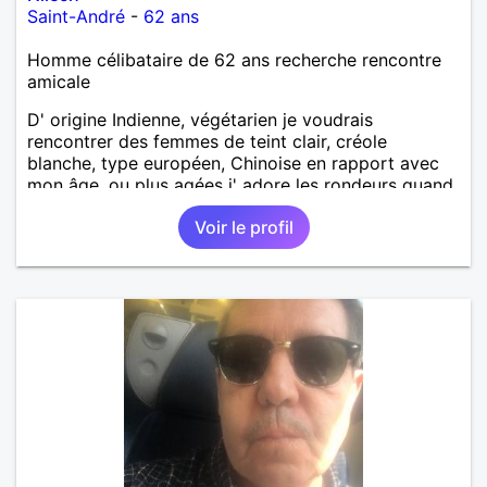
Saint-André
-
62 ans
Homme célibataire de 62 ans recherche rencontre
amicale
D' origine Indienne, végétarien je voudrais
rencontrer des femmes de teint clair, créole
blanche, type européen, Chinoise en rapport avec
mon âge, ou plus agées j' adore les rondeurs quand
elles sont mises en valeur,pour aventure suivie, se
Voir le profil
voir chez moi, se voir régulièrement si on le désire
tous les deux, une relation simple, sans engagement
le temps qu' on le souhaite