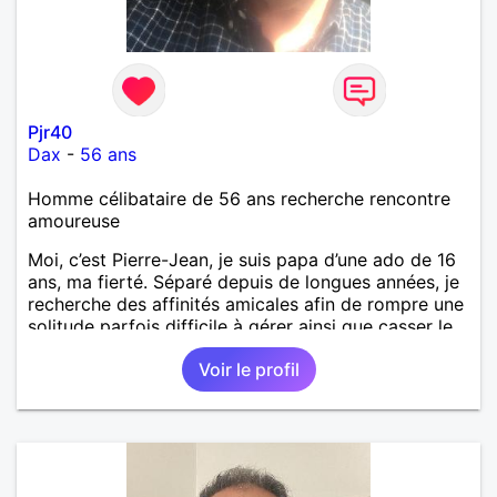
Pjr40
Dax
-
56 ans
Homme célibataire de 56 ans recherche rencontre
amoureuse
Moi, c’est Pierre-Jean, je suis papa d’une ado de 16
ans, ma fierté. Séparé depuis de longues années, je
recherche des affinités amicales afin de rompre une
solitude parfois difficile à gérer ainsi que casser le
vague à l’âme. L’amitié reste extrêmement
Voir le profil
importante à mes yeux mais peut se décliner en des
sentiments plus puissants. « Le temps fera son
œuvre » disait Arthur Schopenhauer, philosophe
allemand que j’adore. J’aime discuter sans pour
autant être trop locace. Je suis bourré de qualités
avec très peu de défauts. Je suis altruiste,