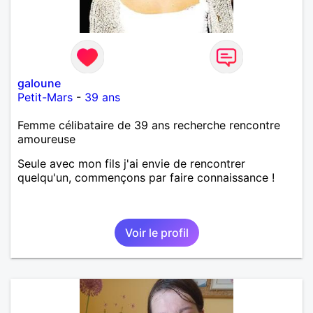
galoune
Petit-Mars
-
39 ans
Femme célibataire de 39 ans recherche rencontre
amoureuse
Seule avec mon fils j'ai envie de rencontrer
quelqu'un, commençons par faire connaissance !
Voir le profil