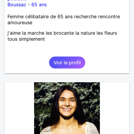
Boussac
-
65 ans
Femme célibataire de 65 ans recherche rencontre
amoureuse
j'aime la marche les brocante la nature les fleurs
tous simplement
Voir le profil