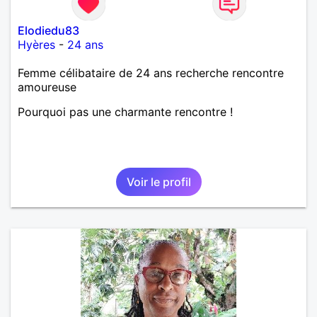
Elodiedu83
Hyères
-
24 ans
Femme célibataire de 24 ans recherche rencontre
amoureuse
Pourquoi pas une charmante rencontre !
Voir le profil