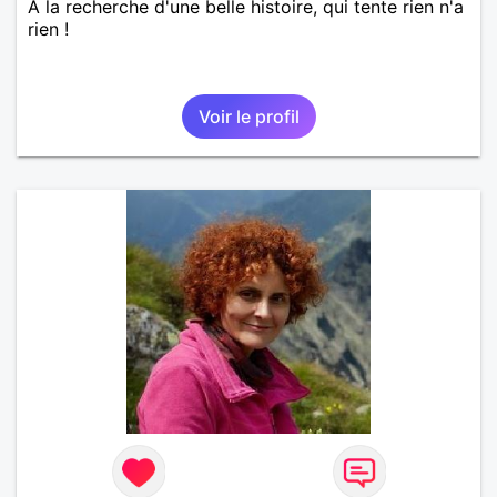
A la recherche d'une belle histoire, qui tente rien n'a
rien !
Voir le profil