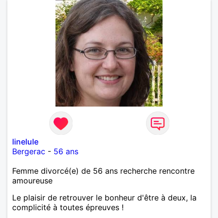
linelule
Bergerac
-
56 ans
Femme divorcé(e) de 56 ans recherche rencontre
amoureuse
Le plaisir de retrouver le bonheur d'être à deux, la
complicité à toutes épreuves !