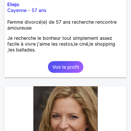
Eliejo
Cayenne
-
57 ans
Femme divorcé(e) de 57 ans recherche rencontre
amoureuse
Je recherche le bonheur tout simplement assez
facile à vivre j'aime les restos,le ciné,le shopping
,les ballades.
Voir le profil