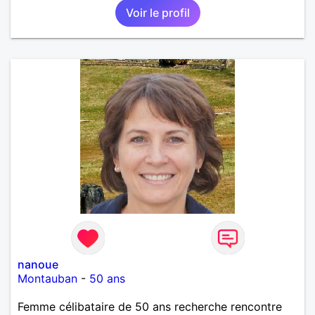
Voir le profil
nanoue
Montauban
-
50 ans
Femme célibataire de 50 ans recherche rencontre