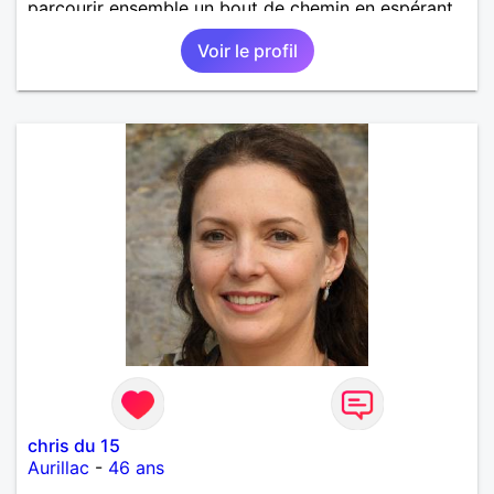
parcourir ensemble un bout de chemin en espérant
que la route soit longue.
Voir le profil
chris du 15
Aurillac
-
46 ans