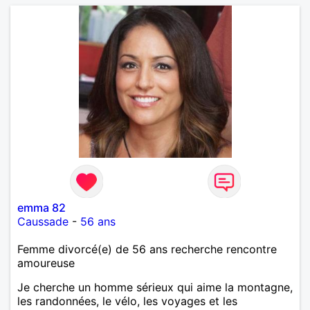
emma 82
Caussade
-
56 ans
Femme divorcé(e) de 56 ans recherche rencontre
amoureuse
Je cherche un homme sérieux qui aime la montagne,
les randonnées, le vélo, les voyages et les