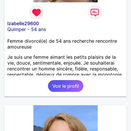
Izabelle29600
Quimper
-
54 ans
Femme divorcé(e) de 54 ans recherche rencontre
amoureuse
Je suis une femme aimant les petits plaisirs de la
vie, douce, sentimentale, enjouée. Je souhaiterai
rencontrer un homme sincère, fidèle, responsable,
respectable, désireux de rompre avec la monotonie
du célibat et voir la vie autrement.
Voir le profil