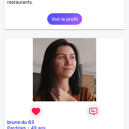
restaurants.
Voir le profil
brune du 63
Pardines
-
49 ans