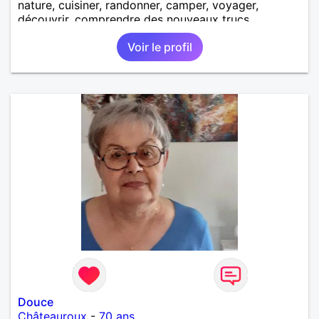
nature, cuisiner, randonner, camper, voyager,
découvrir, comprendre des nouveaux trucs
techniques et sur la vie des êtres vivants. J aime
Voir le profil
danser, faire la fête. Je ne bois pratiquement pas d
alcool, je fume rarement, je ris souvent. Je cherche
un vrai amoureux pour continuer à profiter de la vie
mais à deux. Je peux tout faire toute seule, mais j
en ai marre je veux partagé et rigoler
Douce
Châteauroux
-
70 ans