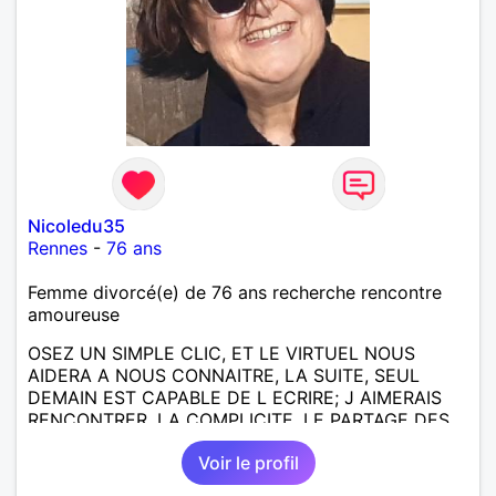
Nicoledu35
Rennes
-
76 ans
Femme divorcé(e) de 76 ans recherche rencontre
amoureuse
OSEZ UN SIMPLE CLIC, ET LE VIRTUEL NOUS
AIDERA A NOUS CONNAITRE, LA SUITE, SEUL
DEMAIN EST CAPABLE DE L ECRIRE; J AIMERAIS
RENCONTRER, LA COMPLICITE, LE PARTAGE DES
BELLES CHOSES DE LA VIE : BALADES, VOYAGES
Voir le profil
EN FRANCE OU AILLEURS. ETRE A L ECOUTE DE L
AUTRE, ET LA VIE SERA PLUS BELLE