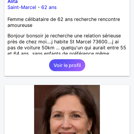
Alita
Saint-Marcel
-
62 ans
Femme célibataire de 62 ans recherche rencontre
amoureuse
Bonjour bonsoir je recherche une relation sérieuse
près de chez moi....j habite St Marcel 73600....j ai
pas de voiture 50km ... quelqu'un qui aurait entre 55
et 64 ans...sans enfants de préférence même
adultes et qui n aurait garder aucun contact avec
Voir le profil
une où plusieurs ex...si vous correspondez à ma
recherche ecrivez moi je vous répondrai...