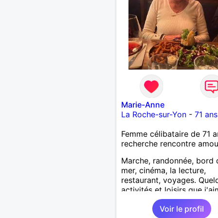
Marie-Anne
La Roche-sur-Yon
-
71 ans
Femme célibataire de 71 a
recherche rencontre amo
Marche, randonnée, bord 
mer, cinéma, la lecture,
restaurant, voyages. Quel
activités et loisirs que j'a
partager ainsi que les vôtr
Voir le profil
Recevoir mes enfants, me