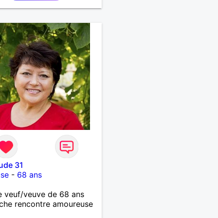
ude 31
use
-
68 ans
 veuf/veuve de 68 ans
che rencontre amoureuse