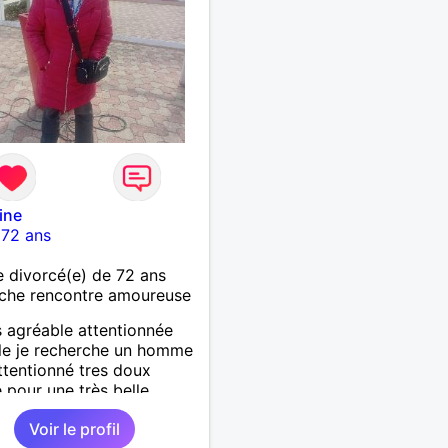
ine
-
72 ans
divorcé(e) de 72 ans
che rencontre amoureuse
s agréable attentionnée
le je recherche un homme
attentionné tres doux
 pour une très belle
 histoire sérieuse et
Voir le profil
e