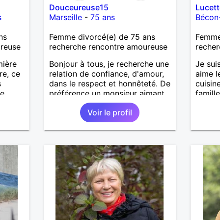
Douceureuse15
Lucett
s
Marseille
-
75 ans
Bécon-
ns
Femme divorcé(e) de 75 ans
Femme 
ureuse
recherche rencontre amoureuse
recher
mière
Bonjour à tous, je recherche une
Je sui
re, ce
relation de confiance, d'amour,
aime l
s
dans le respect et honnêteté. De
cuisin
ue
préférence un monsieur aimant
famill
danser, pas fumeur ni buveur,
simple
Voir le profil
libre professionnellement et de
toute union .
licité
rait
el que