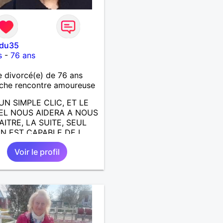
edu35
s
-
76 ans
divorcé(e) de 76 ans
che rencontre amoureuse
UN SIMPLE CLIC, ET LE
EL NOUS AIDERA A NOUS
ITRE, LA SUITE, SEUL
N EST CAPABLE DE L
E; J AIMERAIS
Voir le profil
NTRER, LA COMPLICITE,
RTAGE DES BELLES
S DE LA VIE : BALADES,
ES EN FRANCE OU
URS. ETRE A L ECOUTE
AUTRE, ET LA VIE SERA
BELLE
...................