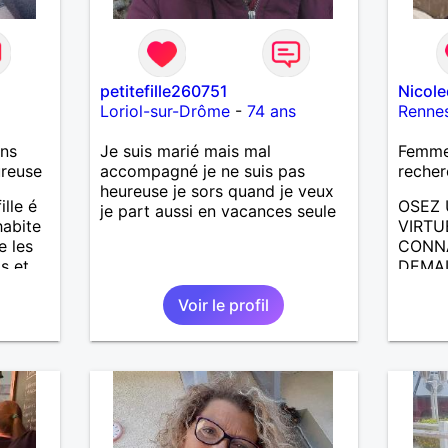
petitefille260751
Nicol
Loriol-sur-Drôme
-
74 ans
Renne
ans
Je suis marié mais mal
Femme 
ureuse
accompagné je ne suis pas
recher
heureuse je sors quand je veux
lle é
OSEZ 
je part aussi en vacances seule
habite
VIRTU
e les
CONNA
s et
DEMAI
ECRIR
Voir le profil
RENCO
LE PA
CHOSE
VOYAG
AILLE
DE L 
PLUS 
ENCORE..