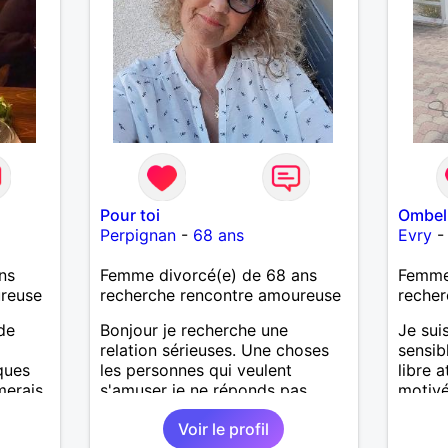
Pour toi
Ombel
Perpignan
-
68 ans
Evry
ns
Femme divorcé(e) de 68 ans
Femme 
ureuse
recherche rencontre amoureuse
recher
de
Bonjour je recherche une
Je sui
relation sérieuses. Une choses
sensib
ques
les personnes qui veulent
libre 
imerais
s'amuser je ne réponds pas....
motivé
es.
longue
Voir le profil
s
sincèr