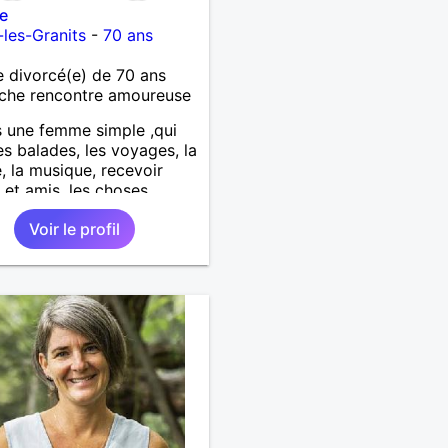
e
les-Granits
-
70 ans
divorcé(e) de 70 ans
che rencontre amoureuse
s une femme simple ,qui
es balades, les voyages, la
e, la musique, recevoir
e et amis, les choses
s de la vie
Voir le profil