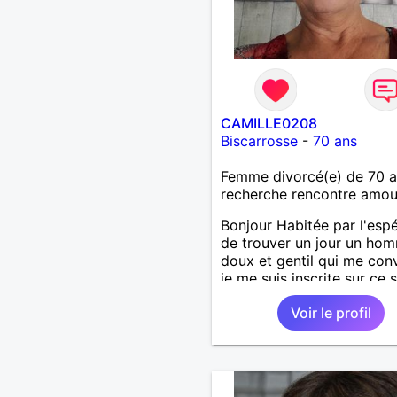
CAMILLE0208
Biscarrosse
-
70 ans
Femme divorcé(e) de 70 
recherche rencontre amo
Bonjour Habitée par l'esp
de trouver un jour un ho
doux et gentil qui me conv
je me suis inscrite sur ce s
J'espère ne pas y rester t
Voir le profil
longtemps. Je suis une f
très dynamique, droite, fr
généreuse, très sensible, c
j'adore les diners en amo
avec musique, le cinéma, 