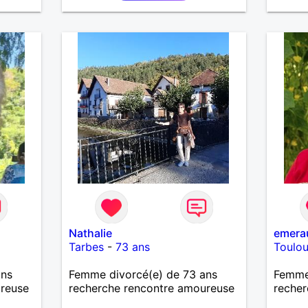
.
nts à
er,
avec
e,
de
 où
à
rs des
nt. Je
tre
 lire.
Nathalie
emera
Tarbes
-
73 ans
Toulo
ans
Femme divorcé(e) de 73 ans
Femme
ureuse
recherche rencontre amoureuse
recher