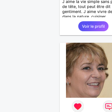
J aime la vie simple sans 
de tête, tout peut être dit
gentiment. J aime vivre d
dans la nature, cuisiner,
randonner, camper, voyage
Voir le profil
découvrir, comprendre de
nouveaux trucs technique
sur la vie des êtres vivants
aime danser, faire la fête.
bois pratiquement pas d a
je fume rarement, je ris so
Je cherche un vrai amour
pour continuer à profiter 
vie mais à deux. Je peux 
faire toute seule, mais j en
marre je veux partagé et r