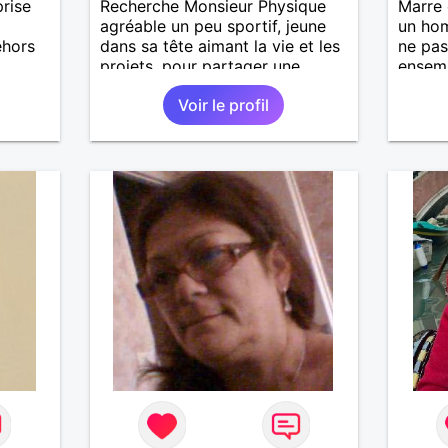
prise
Recherche Monsieur Physique
Marre 
agréable un peu sportif, jeune
un hom
ehors
dans sa tête aimant la vie et les
ne pas
projets, pour partager une
ensemb
r,
relation sérieuse basée sur la
Voir le profil
s
confiance je vous espère J.J
s et
. J
 Je ne
lcool,
uvent.
eux
de la
tout
 ai
igoler