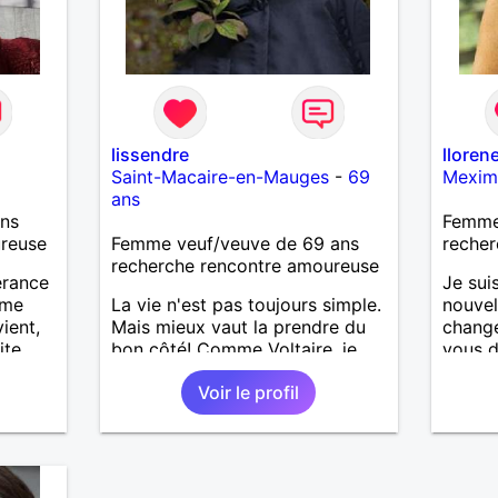
lissendre
lloren
Saint-Macaire-en-Mauges
-
69
Mexim
ans
ans
Femme
ureuse
Femme veuf/veuve de 69 ans
recher
recherche rencontre amoureuse
érance
Je sui
mme
La vie n'est pas toujours simple.
nouvel
ient,
Mais mieux vaut la prendre du
change
ite.
bon côté! Comme Voltaire, je
vous d
rop
suis partisante de profiter de la
j'atte
Voir le profil
emme
vie car c'est bon pour la santé!
anche,
âline,
ureux
les