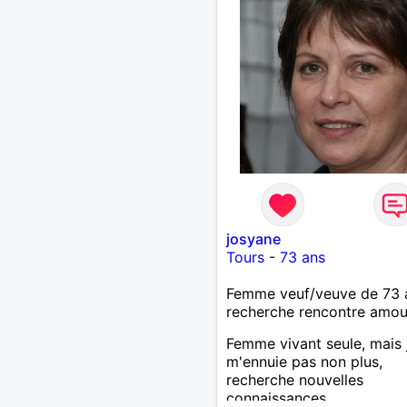
promenades, la mer, la pla
les jolies choses en généra
josyane
Tours
-
73 ans
Femme veuf/veuve de 73 
recherche rencontre amo
Femme vivant seule, mais 
m'ennuie pas non plus,
recherche nouvelles
connaissances.