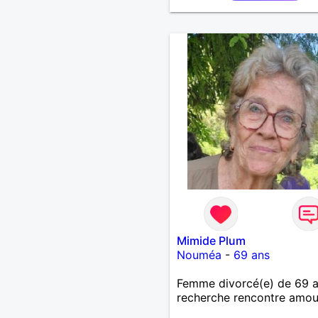
petits-enfants et mes amis
Bénévolat auprès des enfa
l’école, pour le cinéma
indépendant... Se rencontr
être à l’écoute, échanger 
une personne de confianc
pour une vie de partage, 
tendresse. Les voyages et
randonnées en France ou 
l'étranger à deux en deho
sentiers battus me raviraie
m'engage à répondre à vo
message. Au plaisir de vous
Mimide Plum
Nouméa
-
69 ans
Femme divorcé(e) de 69 
recherche rencontre amo