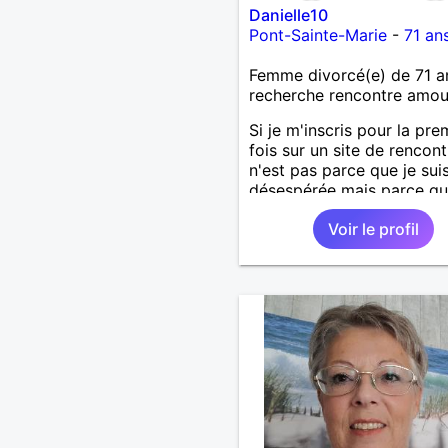
Danielle10
Pont-Sainte-Marie
-
71 an
Femme divorcé(e) de 71 a
recherche rencontre amo
Si je m'inscris pour la pre
fois sur un site de rencont
n'est pas parce que je sui
désespérée mais parce q
j'aimerais bien pouvoir
Voir le profil
m'appuyer sur une épaule
quelques fois, pouvoir
communiquer dans la comp
avec un homme seul qui se
aussi franc, sincère, natur
je le suis.