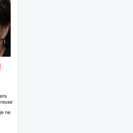
ge, et
l.
ans
ureuse
je ne