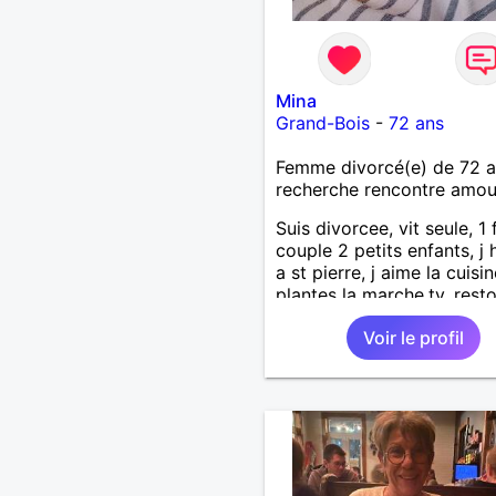
Mina
Grand-Bois
-
72 ans
Femme divorcé(e) de 72 
recherche rencontre amo
Suis divorcee, vit seule, 1 fi
couple 2 petits enfants, j 
a st pierre, j aime la cuisin
plantes la marche,tv, resto
voyages 1m65 68 kgse
Voir le profil