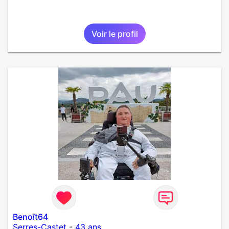
Voir le profil
Benoît64
Serres-Castet
-
43 ans