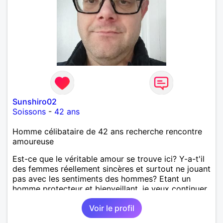
Sunshiro02
Soissons
-
42 ans
Homme célibataire de 42 ans recherche rencontre
amoureuse
Est-ce que le véritable amour se trouve ici? Y-a-t'il
des femmes réellement sincères et surtout ne jouant
pas avec les sentiments des hommes? Etant un
homme protecteur et bienveillant, je veux continuer
d'y croire et pouvoir enfin former la petite famille
Voir le profil
que je désir temps. Faux profil, profiteuse et autres
joyeuseté passer votre chemin, vous ne