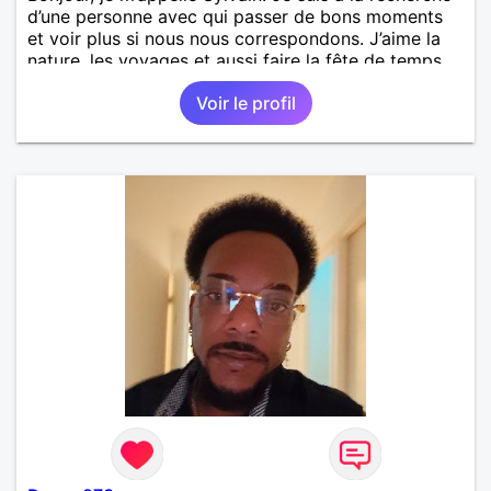
d’une personne avec qui passer de bons moments
et voir plus si nous nous correspondons. J’aime la
nature, les voyages et aussi faire la fête de temps
en temps ;-)Je suis papa d’un petit garçon de 7 ans
Voir le profil
dont je m’occupe en garde alternée. J’aime à peu
près tous les styles de musique. (Oui je suis pas
trop fan de Jul). Je fais du sport pour garder la
forme et plutôt agréable à regarder. (Enfin je le
pense en tout cas 😂)