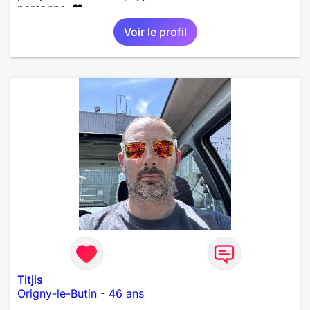
personne. ❤️
Voir le profil
Titjis
Origny-le-Butin
-
46 ans