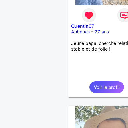
Quentin07
Aubenas
-
27 ans
Jeune papa, cherche relat
stable et de folie !
Voir le profil