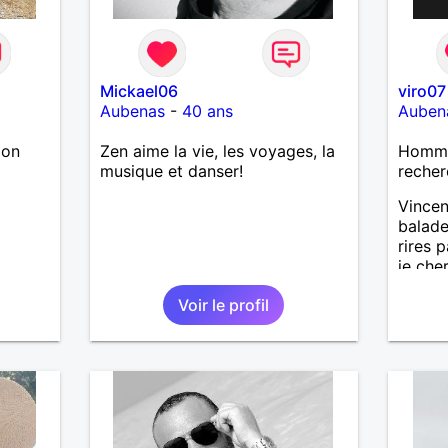
Mickael06
viro07
Aubenas
-
40 ans
Auben
ion
Zen aime la vie, les voyages, la
Homme
musique et danser!
recher
Vincen
balade
rires 
je che
de bo
Voir le profil