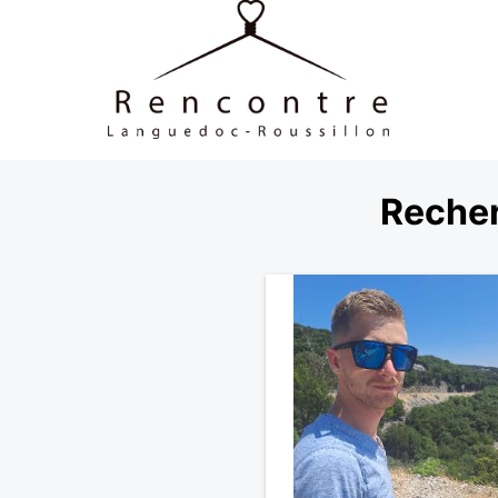
Reche