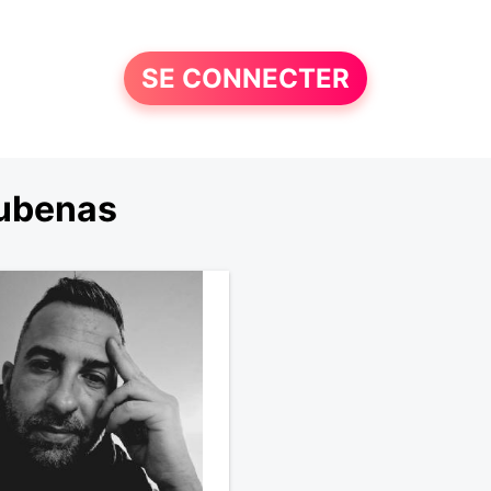
SE CONNECTER
ubenas