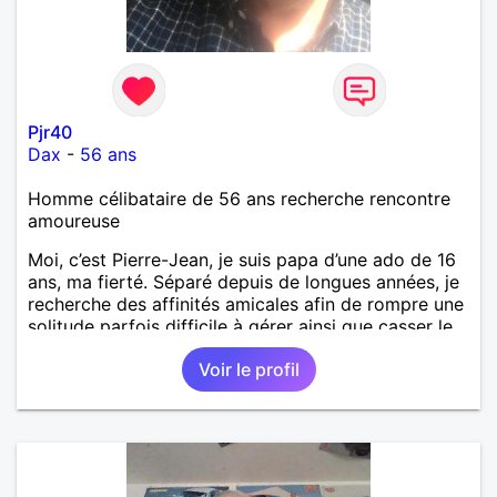
Pjr40
Dax
-
56 ans
Homme célibataire de 56 ans recherche rencontre
amoureuse
Moi, c’est Pierre-Jean, je suis papa d’une ado de 16
ans, ma fierté. Séparé depuis de longues années, je
recherche des affinités amicales afin de rompre une
solitude parfois difficile à gérer ainsi que casser le
vague à l’âme. L’amitié reste extrêmement
Voir le profil
importante à mes yeux mais peut se décliner en des
sentiments plus puissants. « Le temps fera son
œuvre » disait Arthur Schopenhauer, philosophe
allemand que j’adore. J’aime discuter sans pour
autant être trop locace. Je suis bourré de qualités
avec très peu de défauts. Je suis altruiste,