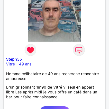
bienveillant, empathique, attentionné, honnête,
respectueux, doux de caractère et compréhensif : je
laisse « glisser » beaucoup de choses. Mais ne vous
m’éprenez pas Mesdames, si une personne que
j’aime me trahit une fois, il n’y aura pas de seconde
chance et je l’effacerai à « vitam eternam ».
Néanmoins, je suis un tout petit peu maniaque ainsi
qu’impatient. J’essaye de faire des efforts. Rien de
bien dramatique ! Du moins je le pense……Je suis un
homme facile à vivre. À vous si vous le souhaitez,
d’apprendre à me connaître davantage. J’en serai
ravi….A très bientôt je l’espère.
Steph35
Vitré
-
49 ans
Homme célibataire de 49 ans recherche rencontre
amoureuse
Brun grisonnant 1m90 de Vitré vi seul en appart
libre Les après midi je vous offre un café dans un
bar pour faire connaissance.