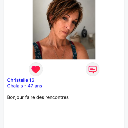
Christelle 16
Chalais
-
47 ans
Bonjour faire des rencontres