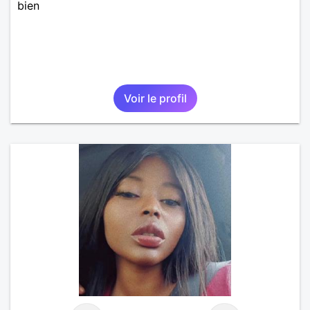
bien
Voir le profil