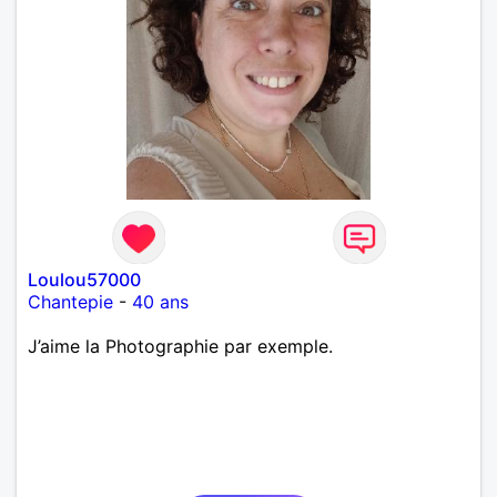
Loulou57000
Chantepie
-
40 ans
J’aime la Photographie par exemple.