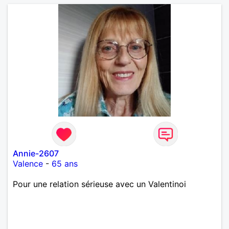
Annie-2607
Valence
-
65 ans
Pour une relation sérieuse avec un Valentinoi