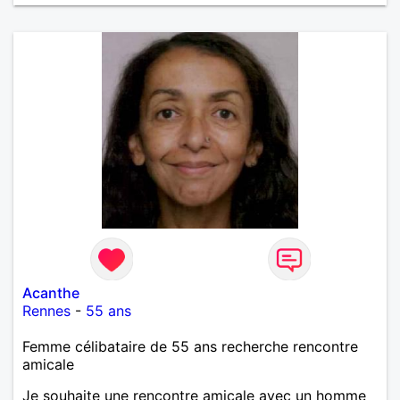
Acanthe
Rennes
-
55 ans
Femme célibataire de 55 ans recherche rencontre
amicale
Je souhaite une rencontre amicale avec un homme