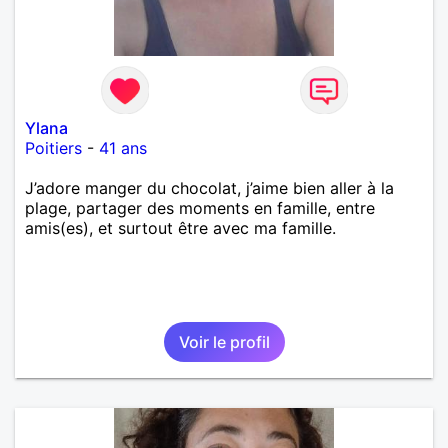
Ylana
Poitiers
-
41 ans
J’adore manger du chocolat, j’aime bien aller à la
plage, partager des moments en famille, entre
amis(es), et surtout être avec ma famille.
Voir le profil