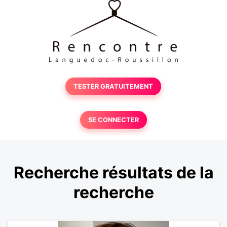
TESTER GRATUITEMENT
SE CONNECTER
Recherche résultats de la
recherche