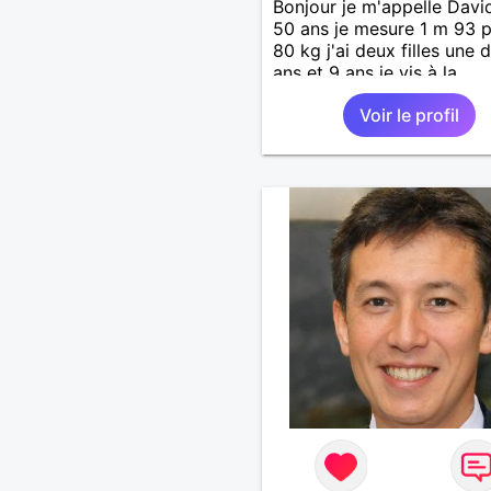
Bonjour je m'appelle David
50 ans je mesure 1 m 93 
80 kg j'ai deux filles une 
ans et 9 ans je vis à la
campagne dans un corps 
Voir le profil
ferme j'ai deux chiens des
des poules je pense être 
personne simple qui vit
simplement j'apprécie très
bien les choses simples de