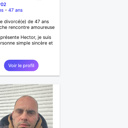
r02
es
-
47 ans
 divorcé(e) de 47 ans
che rencontre amoureuse
présente Hector, je suis
rsonne simple sincère et
Voir le profil