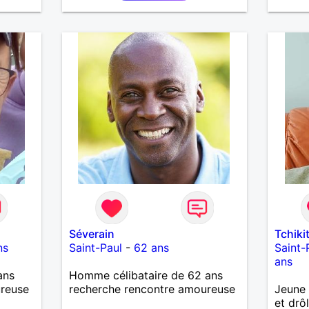
cherche une relation sérieuse
pour avoir 2 enfants , je suis
quelqu'un de sérieux et calme .
Je cherche une femme
attentionnée et à l'écoute ,
honnête surtout car je le suis .
Une relation passe avant tout
par la confiance et le soutien !
Séverain
Tchiki
ns
Saint-Paul
-
62 ans
Saint-
ans
ans
Homme célibataire de 62 ans
ureuse
recherche rencontre amoureuse
Jeune 
et drô