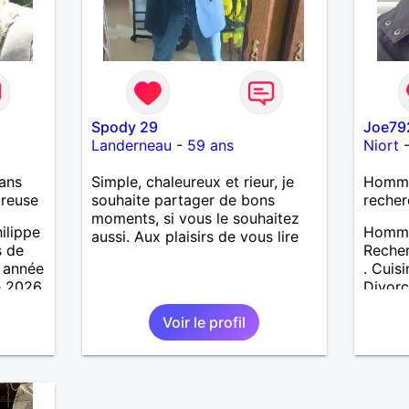
Spody 29
Joe79
Landerneau
-
59 ans
Niort
ans
Simple, chaleureux et rieur, je
Homme
ureuse
souhaite partager de bons
recher
moments, si vous le souhaitez
ilippe
Homme
aussi. Aux plaisirs de vous lire
s de
Recher
e année
. Cuisi
e 2026
Divor
Voir le profil
 des
es en