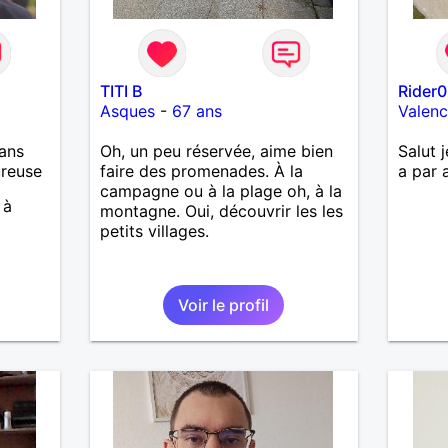
TITI B
Rider
Asques
-
67 ans
Valen
ans
Oh, un peu réservée, aime bien
Salut 
ureuse
faire des promenades. À la
a par 
campagne ou à la plage oh, à la
 à
montagne. Oui, découvrir les les
petits villages.
Voir le profil