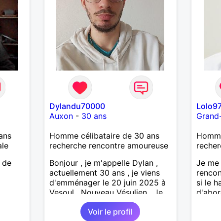
Dylandu70000
Lolo9
Auxon
-
30 ans
Grand
ans
Homme célibataire de 30 ans
Homme
ale
recherche rencontre amoureuse
recher
 de
Bonjour , je m'appelle Dylan ,
Je me 
actuellement 30 ans , je viens
rencon
d'emménager le 20 juin 2025 à
si le 
Vesoul . Nouveau Vésulien . Je
d'abor
ne connais pas encore les gens
voulez
Voir le profil
de la ville , les activités ... Je