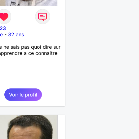
023
ce
-
32 ans
je ne sais pas quoi dire sur
apprendre a ce connaitre
Voir le profil