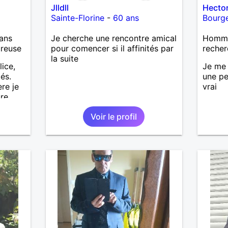
Jlldll
Hecto
Sainte-Florine
-
60 ans
Bourg
ans
Je cherche une rencontre amical
Homme
ureuse
pour comencer si il affinités par
recher
la suite
lice,
Je me 
és.
une pe
re je
vrai
re
s et
Voir le profil