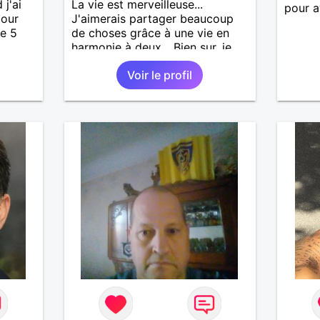
 j'ai
La vie est merveilleuse...
pour a
pour
J'aimerais partager beaucoup
de 5
de choses grâce à une vie en
harmonie à deux... Bien sur, je
de
recherche l'âme soeur... Et là
Voir le profil
 lapins
bien sur, ce serait une relation
une
sérieuse. En attendant, la
présence d'une femme me
 très
manque... Avis aux amatrices !
 la vie