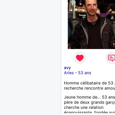
touche un peu à tout.. ma
passion, la marche, je fais
mal de randonnée, je bric
beaucoup chaque année, j
un grand potager. N’hésit
à visiter mon profil. À très
bientôt j’espère et très b
fêtes d’année à tout le mo
avy
Arles
-
53 ans
Homme célibataire de 53 
recherche rencontre amo
Jeune homme de… 53 ans 
père de deux grands garço
cherche une relation
épanouissante, fondée sur