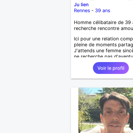
Ju lien
Rennes
-
39 ans
Homme célibataire de 39 
recherche rencontre amo
Ici pour une relation comp
pleine de moments partag
J'attends une femme sincè
ne recherche pas d'aventu
sans lendemain. Dialoguon
Voir le profil
nous verrons bien non ?