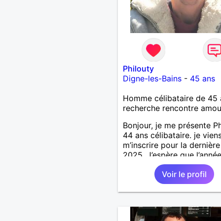
Philouty
Digne-les-Bains
-
45 ans
Homme célibataire de 45 
recherche rencontre amo
Bonjour, je me présente Ph
44 ans célibataire. je vien
m’inscrire pour la dernièr
2025. J’espère que l’anné
me portera bonheur pour
Voir le profil
retrouver l’amour.. et faire
belles rencontres. homme,
gentil, honnête, généreux,
toujours aider les personn
difficulté très bricoleur, je