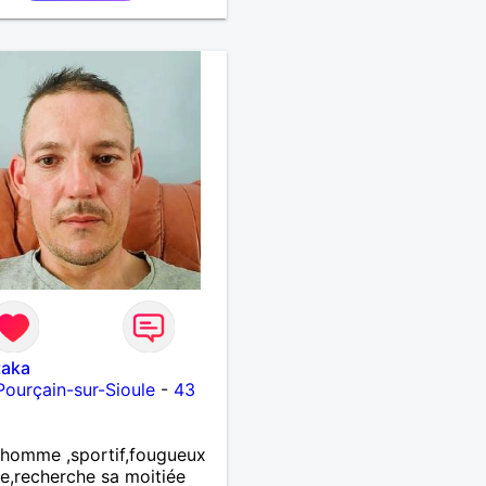
taka
Pourçain-sur-Sioule
-
43
homme ,sportif,fougueux
le,recherche sa moitiée