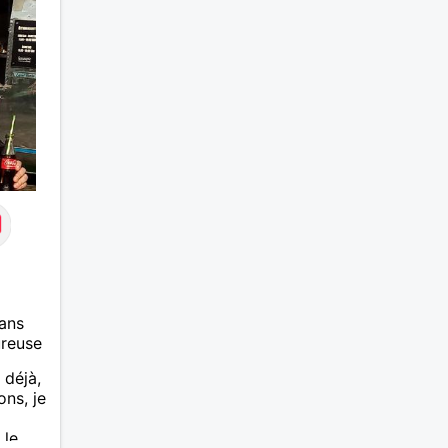
 pas
ole
e fais
ez pas
onnes
nde..
ans
ureuse
déjà,
ns, je
 le