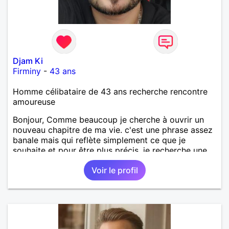
Djam Ki
Firminy
-
43 ans
Homme célibataire de 43 ans recherche rencontre
amoureuse
Bonjour, Comme beaucoup je cherche à ouvrir un
nouveau chapitre de ma vie. c'est une phrase assez
banale mais qui reflète simplement ce que je
souhaite et pour être plus précis, je recherche une
relation amoureuse sérieuse et durable. J'ai 42 ans
Voir le profil
et j'habite sur Firminy. J'espère faire une belle
rencontre 😊. Voili voilou 😅