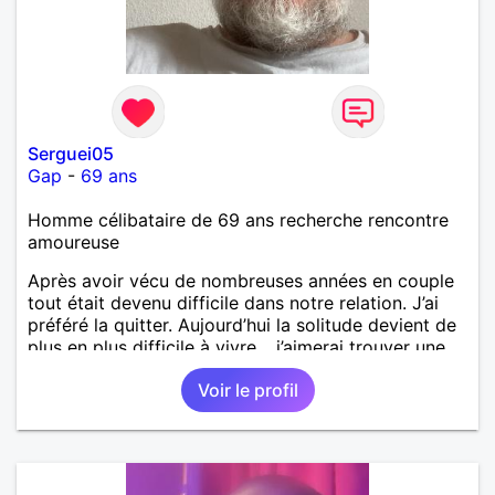
Serguei05
Gap
-
69 ans
Homme célibataire de 69 ans recherche rencontre
amoureuse
Après avoir vécu de nombreuses années en couple
tout était devenu difficile dans notre relation. J’ai
préféré la quitter. Aujourd’hui la solitude devient de
plus en plus difficile à vivre… j’aimerai trouver une
compagne digne de ce mot, pour vivre autrement.
Voir le profil
J’ai besoin de partager tellement de pensées, de
sentiments, de choses simples, sans me prendre la
tête …