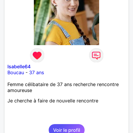
Isabelle64
Boucau
-
37 ans
Femme célibataire de 37 ans recherche rencontre
amoureuse
Je cherche à faire de nouvelle rencontre
Voir le profil