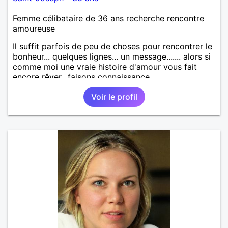
Femme célibataire de 36 ans recherche rencontre
amoureuse
Il suffit parfois de peu de choses pour rencontrer le
bonheur... quelques lignes... un message....... alors si
comme moi une vraie histoire d'amour vous fait
encore rêver.. faisons connaissance.
Voir le profil