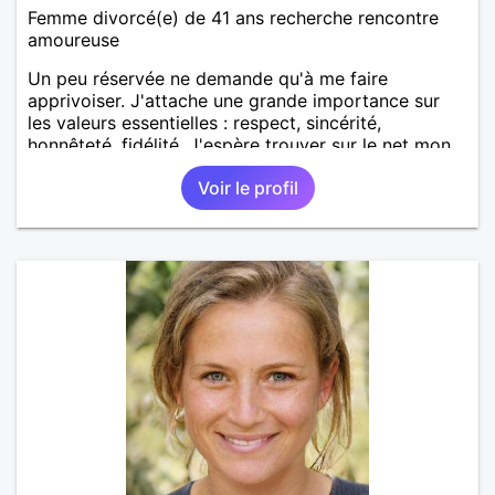
Femme divorcé(e) de 41 ans recherche rencontre
amoureuse
Un peu réservée ne demande qu'à me faire
apprivoiser. J'attache une grande importance sur
les valeurs essentielles : respect, sincérité,
honnêteté, fidélité. J'espère trouver sur le net mon
alter-ego ayant les mêmes critères, sachant
Voir le profil
s'investir dans une relation sérieuse.