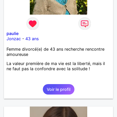
paulie
Jonzac
-
43 ans
Femme divorcé(e) de 43 ans recherche rencontre
amoureuse
La valeur première de ma vie est la liberté, mais il
ne faut pas la confondre avec la solitude !
Voir le profil