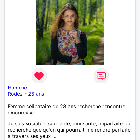
Hamelie
Rodez
-
28 ans
Femme célibataire de 28 ans recherche rencontre
amoureuse
Je suis sociable, souriante, amusante, imparfaite qui
recherche quelqu'un qui pourrait me rendre parfaite
à travers ses yeux ....