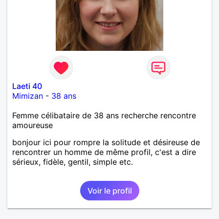
Laeti 40
Mimizan
-
38 ans
Femme célibataire de 38 ans recherche rencontre
amoureuse
bonjour ici pour rompre la solitude et désireuse de
rencontrer un homme de même profil, c'est a dire
sérieux, fidèle, gentil, simple etc.
Voir le profil