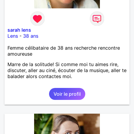
sarah lens
Lens
-
38 ans
Femme célibataire de 38 ans recherche rencontre
amoureuse
Marre de la solitude! Si comme moi tu aimes rire,
discuter, aller au ciné, écouter de la musique, aller te
balader alors contactes moi.
Voir le profil