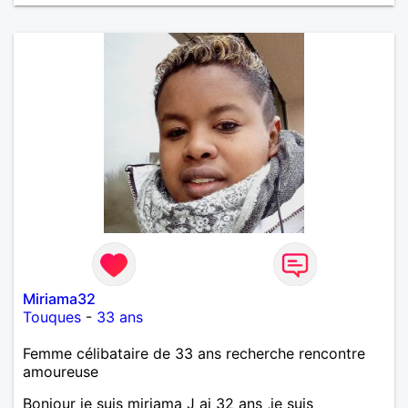
Miriama32
Touques
-
33 ans
Femme célibataire de 33 ans recherche rencontre
amoureuse
Bonjour je suis miriama J ai 32 ans ,je suis