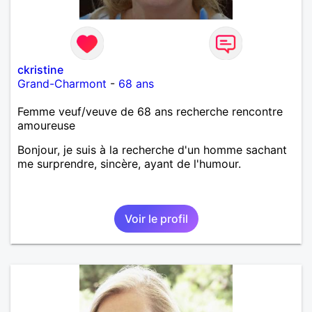
ckristine
Grand-Charmont
-
68 ans
Femme veuf/veuve de 68 ans recherche rencontre
amoureuse
Bonjour, je suis à la recherche d'un homme sachant
me surprendre, sincère, ayant de l'humour.
Voir le profil