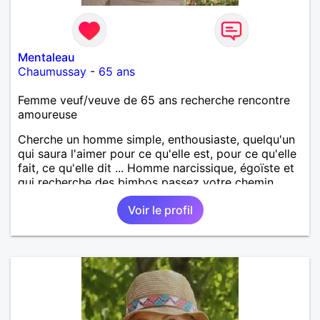
Mentaleau
Chaumussay
-
65 ans
Femme veuf/veuve de 65 ans recherche rencontre
amoureuse
Cherche un homme simple, enthousiaste, quelqu'un
qui saura l'aimer pour ce qu'elle est, pour ce qu'elle
fait, ce qu'elle dit ... Homme narcissique, égoïste et
qui recherche des bimbos passez votre chemin.
Voir le profil