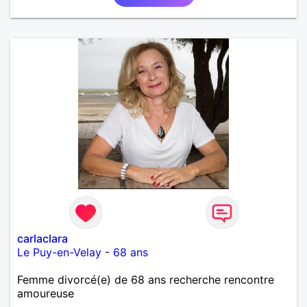
carlaclara
Le Puy-en-Velay
-
68 ans
Femme divorcé(e) de 68 ans recherche rencontre
amoureuse