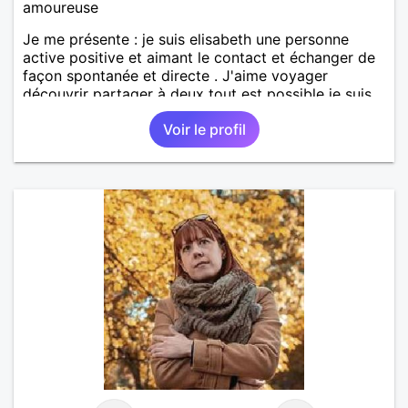
amoureuse
Je me présente : je suis elisabeth une personne
active positive et aimant le contact et échanger de
façon spontanée et directe . J'aime voyager
découvrir partager à deux tout est possible je suis
joyeuse et positive je fais du sport et aime bouger
Voir le profil
...