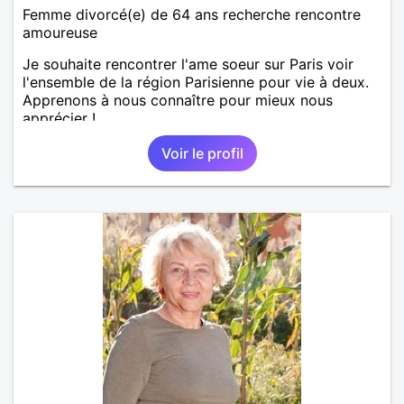
Femme divorcé(e) de 64 ans recherche rencontre
amoureuse
Je souhaite rencontrer l'ame soeur sur Paris voir
l'ensemble de la région Parisienne pour vie à deux.
Apprenons à nous connaître pour mieux nous
apprécier !
Voir le profil