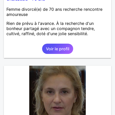
Femme divorcé(e) de 70 ans recherche rencontre
amoureuse
Rien de prévu à l'avance. À la recherche d'un
bonheur partagé avec un compagnon tendre,
cultivé, raffiné, doté d'une jolie sensibilité.
Voir le profil