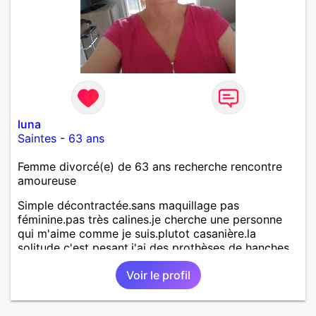
luna
Saintes
-
63 ans
Femme divorcé(e) de 63 ans recherche rencontre
amoureuse
Simple décontractée.sans maquillage pas
féminine.pas très calines.je cherche une personne
qui m'aime comme je suis.plutot casanière.la
solitude c'est pesant.j'ai des prothèses de hanches
et une au genou
Voir le profil