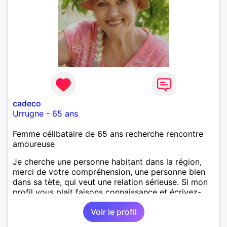
cadeco
Urrugne
-
65 ans
Femme célibataire de 65 ans recherche rencontre
amoureuse
Je cherche une personne habitant dans la région,
merci de votre compréhension, une personne bien
dans sa tète, qui veut une relation sérieuse. Si mon
profil vous plait faisons connaissance et écrivez-
moi !
Voir le profil