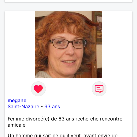
megane
Saint-Nazaire
-
63 ans
Femme divorcé(e) de 63 ans recherche rencontre
amicale
Un homme qui sait ce qu'il veut, ayant envie de