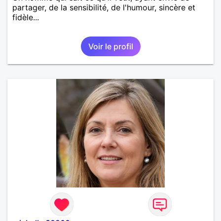
partager, de la sensibilité, de l'humour, sincère et
fidèle...
Voir le profil