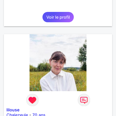
Voir le profil
lilouse
Chalezeule
-
70 ans