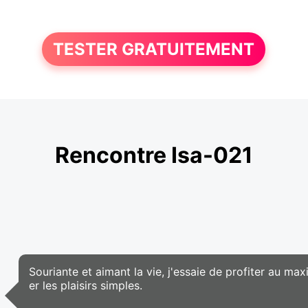
TESTER GRATUITEMENT
Rencontre Isa-021
Souriante et aimant la vie, j'essaie de profiter au m
er les plaisirs simples.