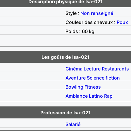
Description physique de Isa-021
Style :
Non renseigné
Couleur des cheveux :
Roux
Poids : 60 kg
Les goûts de Isa-021
Cinéma
Lecture
Restaurants
Aventure
Science fiction
Bowling
Fitness
Ambiance
Latino
Rap
Profession de Isa-021
Salarié