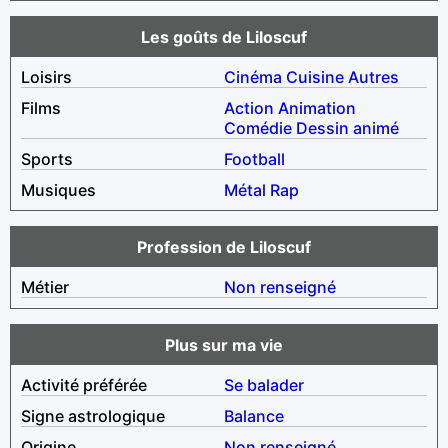
Les goûts de Liloscuf
Loisirs
Cinéma
Cuisine
Autres
Films
Action
Animation
Comédie
Dessin animé
Sports
Football
Musiques
Métal
Rap
Profession de Liloscuf
Métier
Non renseigné
Plus sur ma vie
Activité préférée
Se balader
Signe astrologique
Balance
Origine
Non renseigné