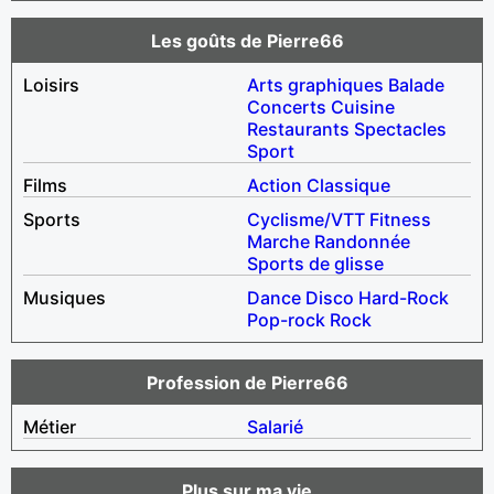
Les goûts de Pierre66
Loisirs
Arts graphiques
Balade
Concerts
Cuisine
Restaurants
Spectacles
Sport
Films
Action
Classique
Sports
Cyclisme/VTT
Fitness
Marche
Randonnée
Sports de glisse
Musiques
Dance
Disco
Hard-Rock
Pop-rock
Rock
Profession de Pierre66
Métier
Salarié
Plus sur ma vie