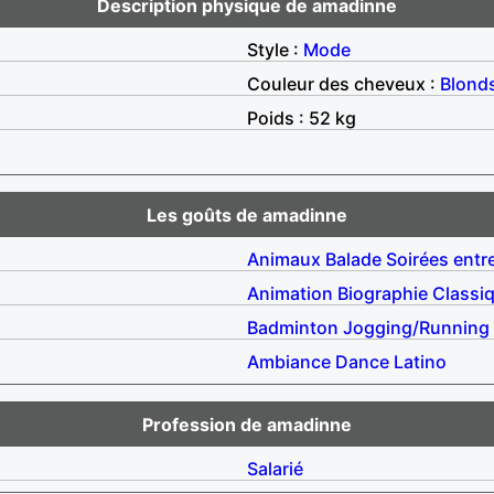
Description physique de amadinne
Style :
Mode
Couleur des cheveux :
Blond
Poids : 52 kg
Les goûts de amadinne
Animaux
Balade
Soirées entr
Animation
Biographie
Classi
Badminton
Jogging/Running
Ambiance
Dance
Latino
Profession de amadinne
Salarié