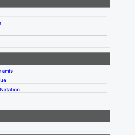
s
e amis
que
Natation