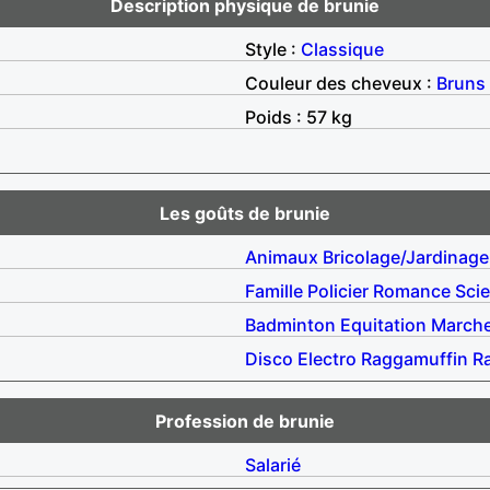
Description physique de brunie
Style :
Classique
Couleur des cheveux :
Bruns
Poids : 57 kg
Les goûts de brunie
Animaux
Bricolage/Jardinage
Famille
Policier
Romance
Scie
Badminton
Equitation
March
Disco
Electro
Raggamuffin
R
Profession de brunie
Salarié