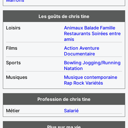
Les goûts de chris tine
Loisirs
Animaux
Balade
Famille
Restaurants
Soirées entre
amis
Films
Action
Aventure
Documentaire
Sports
Bowling
Jogging/Running
Natation
Musiques
Musique contemporaine
Rap
Rock
Variétés
Profession de chris tine
Métier
Salarié
Plus sur ma vie