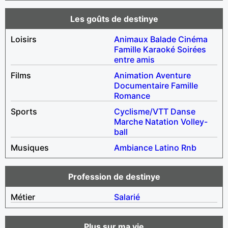
Les goûts de destinye
Loisirs
Animaux
Balade
Cinéma
Famille
Karaoké
Soirées
entre amis
Films
Animation
Aventure
Documentaire
Famille
Romance
Sports
Cyclisme/VTT
Danse
Marche
Natation
Volley-
ball
Musiques
Ambiance
Latino
Rnb
Profession de destinye
Métier
Salarié
Plus sur ma vie