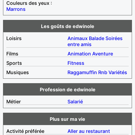
Couleurs des yeux :
Marrons
Les goûts de edwinole
Loisirs
Animaux
Balade
Soirées
entre amis
Films
Animation
Aventure
Sports
Fitness
Musiques
Raggamuffin
Rnb
Variétés
Profession de edwinole
Métier
Salarié
Plus sur ma vie
Activité préférée
Aller au restaurant