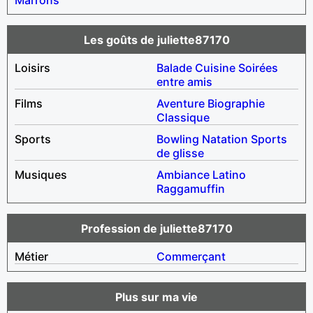
Les goûts de juliette87170
Loisirs
Balade
Cuisine
Soirées
entre amis
Films
Aventure
Biographie
Classique
Sports
Bowling
Natation
Sports
de glisse
Musiques
Ambiance
Latino
Raggamuffin
Profession de juliette87170
Métier
Commerçant
Plus sur ma vie