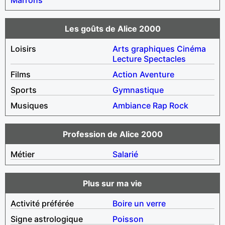
Les goûts de Alice 2000
Loisirs
Arts graphiques
Cinéma
Lecture
Spectacles
Films
Action
Aventure
Sports
Gymnastique
Musiques
Ambiance
Rap
Rock
Profession de Alice 2000
Métier
Salarié
Plus sur ma vie
Activité préférée
Boire un verre
Signe astrologique
Poisson