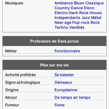
Musiques
Ambiance
Blues
Classique
Country
Dance
Disco
Electro
Hard-Rock
House
Independants
Jazz
Métal
New-age
Pop-rock
Rock
Techno
Variétés
Profession de DavLacroix
Métier
Fonctionnaire
Plus sur ma vie
Activité préférée
Se balader
Signe astrologique
Gémeaux
Origine
Européenne
Alcool
De temps en temps
Fumeur
Fume