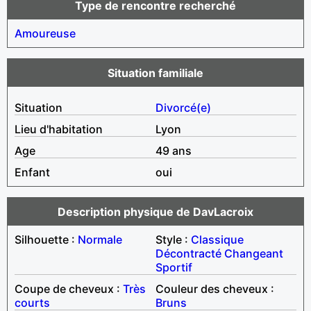
Type de rencontre recherché
Amoureuse
Situation familiale
Situation
Divorcé(e)
Lieu d'habitation
Lyon
Age
49 ans
Enfant
oui
Description physique de DavLacroix
Silhouette :
Normale
Style :
Classique
Décontracté
Changeant
Sportif
Coupe de cheveux :
Très
Couleur des cheveux :
courts
Bruns